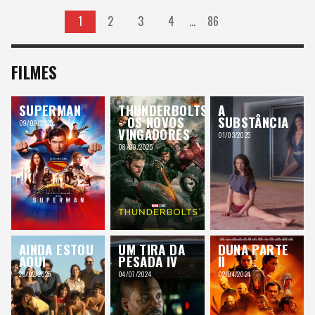
1
2
3
4
…
86
FILMES
SUPERMAN
THUNDERBOLTS
A
- OS NOVOS
SUBSTÂNCIA
09/09/2025
VINGADORES
01/03/2025
08/09/2025
AINDA ESTOU
UM TIRA DA
DUNA PARTE
AQUI
PESADA IV
II
26/02/2025
04/07/2024
02/04/2024